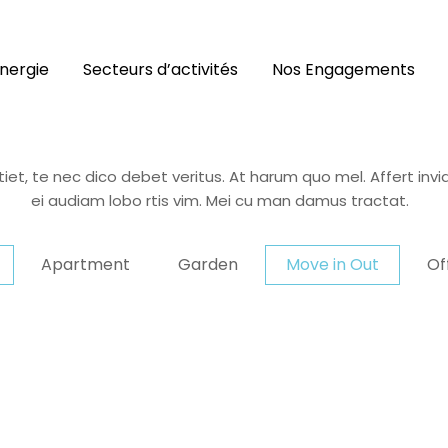
nergie
Secteurs d’activités
Nos Engagements
Latest
Projects
iet, te nec dico debet veritus. At harum quo mel. Affert invidu
ei audiam lobo rtis vim. Mei cu man damus tractat.
Apartment
Garden
Move in Out
Of