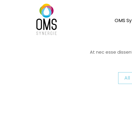
OMS Sy
At nec esse dissent
All