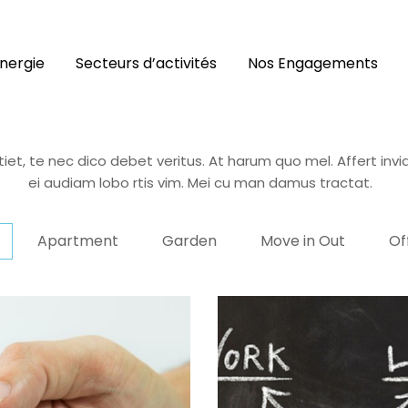
nergie
Secteurs d’activités
Nos Engagements
Latest
Projects
iet, te nec dico debet veritus. At harum quo mel. Affert invidu
ei audiam lobo rtis vim. Mei cu man damus tractat.
Apartment
Garden
Move in Out
Of