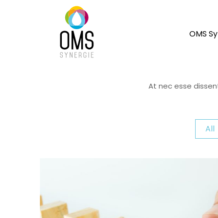
OMS Sy
At nec esse dissent
All