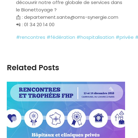
découvrir notre offre globale de services dans
le Bionettoyage ?
📩
: departement.sante@oms-synergie.com
📲
: 01 34 20 14 00
#
rencontres
#
fédération
#
hospitalisation
#
privée
Related Posts